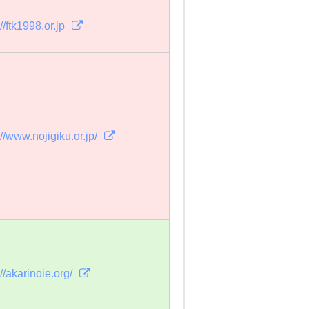
://ftk1998.or.jp
://www.nojigiku.or.jp/
://akarinoie.org/