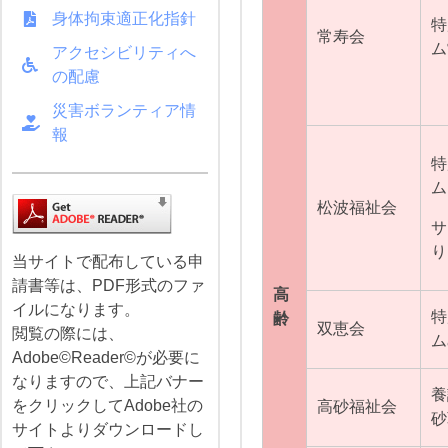
身体拘束適正化指針
特
常寿会
ム
アクセシビリティへ
の配慮
災害ボランティア情
報
特
ム
松波福祉会
サ
り
当サイトで配布している申
請書等は、PDF形式のファ
高
イルになります。
特
齢
双恵会
閲覧の際には、
ム
Adobe©Reader©が必要に
なりますので、上記バナー
養
をクリックしてAdobe社の
高砂福祉会
砂
サイトよりダウンロードし