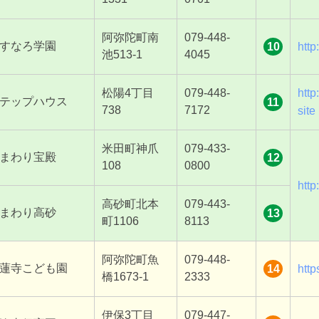
阿弥陀町南
079-448-
すなろ学園
10
http
池
513-
1
4045
松陽
4
丁目
079-448-
http
テップハウス
11
738
7172
site
米田町神爪
079-433-
まわり宝殿
12
108
0800
http
高砂町北本
079-443-
まわり高砂
13
町
1106
8113
阿弥陀町魚
079-448-
蓮寺こども園
14
http
橋
1673-1
2333
伊保
3
丁目
079-447-