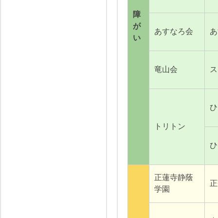
障
が
あすなろ会
あ
い
竜山会
ス
ひ
トリトン
ひ
正蓮寺静蔭
正
学園