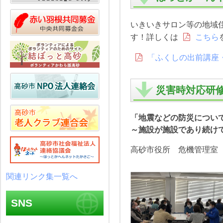
いきいきサロン等の地域
す！詳しくは
こちら
「ふくしの出前講座
災害時対応研
「地震などの防災につい
～施設が施設であり続け
高砂市役所 危機管理室
関連リンク集一覧へ
SNS