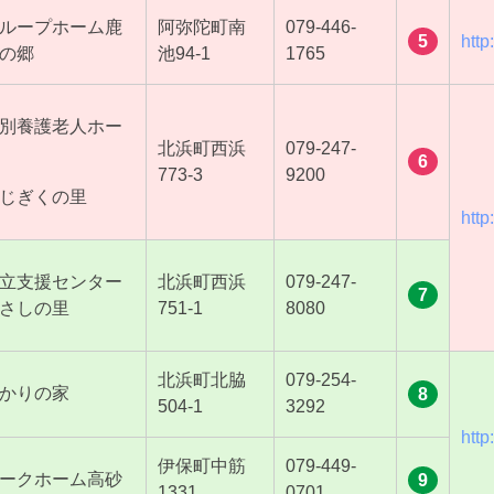
ループホーム鹿
阿弥陀町南
079-446-
5
http
の郷
池
94-1
1765
別養護老人ホー
北浜町西浜
079-247-
6
773-3
9200
じぎくの里
http
立支援センター
北浜町西浜
079-247-
7
さしの里
751-1
8080
北浜町北脇
079-254-
かりの家
8
504-1
3292
http
伊保町中筋
079-449-
ークホーム高砂
9
1331
0701