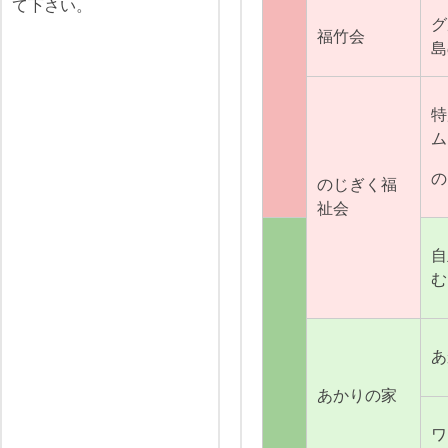
て下さい。
グ
福竹会
島
特
ム
の
のじぎく福
祉会
自
む
あ
あかりの家
ワ