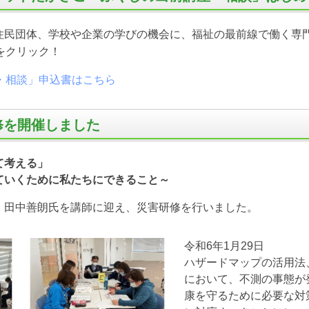
住民団体、学校や企業の学びの機会に、福祉の最前線で働く専
をクリック！
・相談」申込書はこちら
修を開催しました
て考える」
ていくために私たちにできること～
 田中善朗氏を講師に迎え、災害研修を行いました。
令和6年1月29日
ハザードマップの活用法
において、不測の事態が
康を守るために必要な対