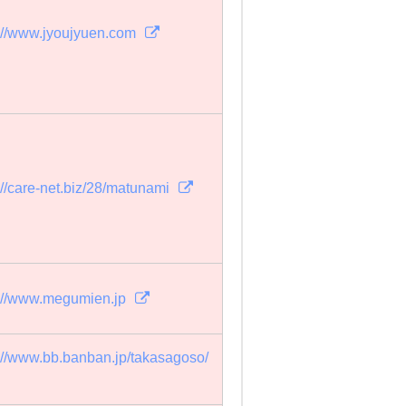
://www.jyoujyuen.com
://care-net.biz/28/matunami
p://www.megumien.jp
://www.bb.banban.jp/takasagoso/