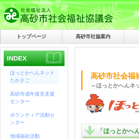
トップページ
高砂市社協案内
INDEX
ほっとかへんネット
高砂市社会福
たかさご
～ほっとかへんネ
高砂市成年後見支援
センター
ボランティア活動セ
ンター
「ほっとかへ
地域福祉活動