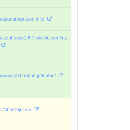
://asunarogakuen.info/
://stephouse1997.wixsite.com/my-
://www.bb.banban.jp/toriton/
s://shorenji.com