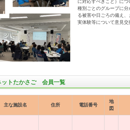
に対応すべきこと）につ
種別ごとのグループに分
る被害や日ごろの備え、
実体験等について意見交
ネットたかさご 会員一覧
地
主な施設名
住所
電話番号
図