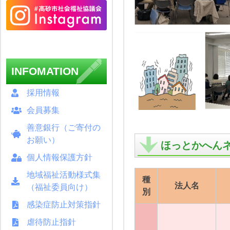
INFOMATION
採用情報
会員募集
善意銀行（ご寄付の
お願い）
ほっとかへん
個人情報保護方針
地域福祉活動様式集
種
法人名
（福祉委員向け）
別
感染症防止対策指針
虐待防止指針