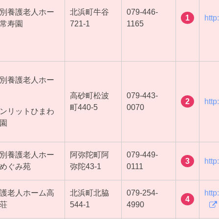
別養護老人ホー
北浜町牛谷
079-446-
1
http
常寿園
721-1
1165
別養護老人ホー
高砂町松波
079-443-
2
http
町
440-5
0070
ンリットひまわ
園
別養護老人ホー
阿弥陀町阿
079-449-
3
htt
めぐみ苑
弥陀
43-1
0111
護老人ホーム高
北浜町北脇
079-254-
http
4
荘
544-1
4990