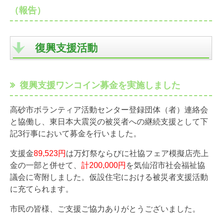
（報告）
復興支援活動
復興支援ワンコイン募金を実施しました
高砂市ボランティア活動センター登録団体（者）連絡会
と協働し、東日本大震災の被災者への継続支援として下
記3行事において募金を行いました。
支援金
89,523円
は万灯祭ならびに社協フェア模擬店売上
金の一部と併せて、
計200,000円
を気仙沼市社会福祉協
議会に寄附しました。仮設住宅における被災者支援活動
に充てられます。
市民の皆様、ご支援ご協力ありがとうございました。