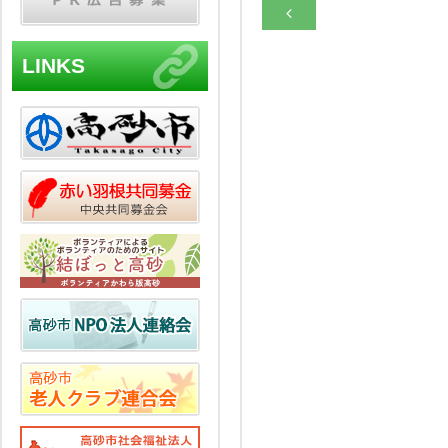

LINKS