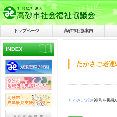
トップページ
高砂市社協案内
INDEX
たかさご老連
たかさご老連
99号を掲載