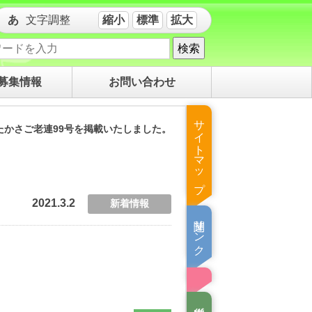
文字調整
縮小
標準
拡大
検索
募集情報
お問い合わせ
サイトマップ
たかさご老連99号を掲載いたしました。
2021.3.2
新着情報
関連リンク集