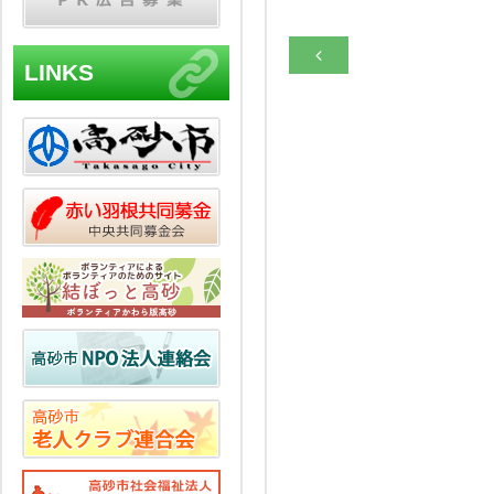

LINKS