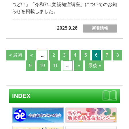
つどい」「令和7年度 認知症講座」についてのお知
らせを掲載しました。
2025.9.26
新着情報
« 最初
«
...
2
3
4
5
6
7
8
9
10
11
...
»
最後 »
INDEX